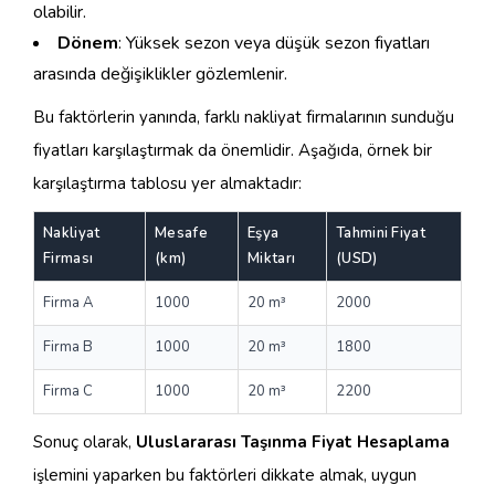
olabilir.
Dönem
: Yüksek sezon veya düşük sezon fiyatları
arasında değişiklikler gözlemlenir.
Bu faktörlerin yanında, farklı nakliyat firmalarının sunduğu
fiyatları karşılaştırmak da önemlidir. Aşağıda, örnek bir
karşılaştırma tablosu yer almaktadır:
Nakliyat
Mesafe
Eşya
Tahmini Fiyat
Firması
(km)
Miktarı
(USD)
Firma A
1000
20 m³
2000
Firma B
1000
20 m³
1800
Firma C
1000
20 m³
2200
Sonuç olarak,
Uluslararası Taşınma Fiyat Hesaplama
işlemini yaparken bu faktörleri dikkate almak, uygun