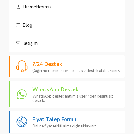
Hizmetlerimiz
Blog
İletişim
7/24 Destek
Çağrı merkezimizden kesintisiz destek alabilirsiniz.
MSC Lojistik
WhatsApp Destek
WhatsApp destek hattımız üzerinden kesintisiz
destek.
Fiyat Talep Formu
Cevap Yaz
Online fiyat teklifi almak için tıklayınız.